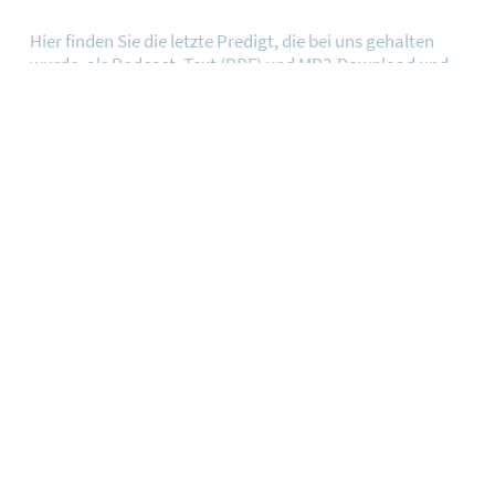
Hier finden Sie die letzte Predigt, die bei uns gehalten
wurde, als Podcast, Text (PDF) und MP3-Download und
zum Teil auch als Video.
ANHÖREN
LIVESTREAM
An einigen Sonntagen streamen wir die Predigt live.
Seien Sie auch Zuhause oder im Urlaub ganz nah dabei
und schalten Sie ein.
JETZT ANSEHEN