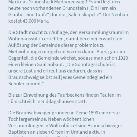
Mark das Grundstück Madamenweg 175 und legt den
heute noch vorhandenen Grundstein („Ein Herr, ein
Glaube, eine Taufe“) für die „Salemskapelle“. Der Neubau
kostet 43.000 Mark.
Die Stadt macht zur Auflage, den Versammlungsraum im
Wohnhausstil zu errichten, damit bei einer erwarteten
Auflösung der Gemeinde dieser problemlos zu
Mietwohnungen umgebaut werden kann. Aber, ganz im
Gegenteil, die Gemeinde wächst, sodass man schon 1910
einen kleinen Saal anbaut. „Die Sonntagsschule ist
unsere Lust und erfreut uns dadurch, dass in
Braunschweig selbst auf jedes Gemeindeglied ein
Schüler kommt.“
Bis zur Einweihung des Taufbeckens finden Taufen im
Lünischteich in Riddagshausen statt.
Die Braunschweiger gründen in Peine 1899 eine erste
Tochtergemeinde. Neben wöchentlichen
Versammlungen in Wolfenbüttel sind Braunschweiger
Baptisten an sieben Orten im Umland aktiv. In