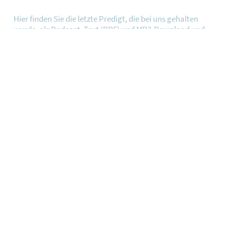
Hier finden Sie die letzte Predigt, die bei uns gehalten
wurde, als Podcast, Text (PDF) und MP3-Download und
zum Teil auch als Video.
ANHÖREN
LIVESTREAM
An einigen Sonntagen streamen wir die Predigt live.
Seien Sie auch Zuhause oder im Urlaub ganz nah dabei
und schalten Sie ein.
JETZT ANSEHEN