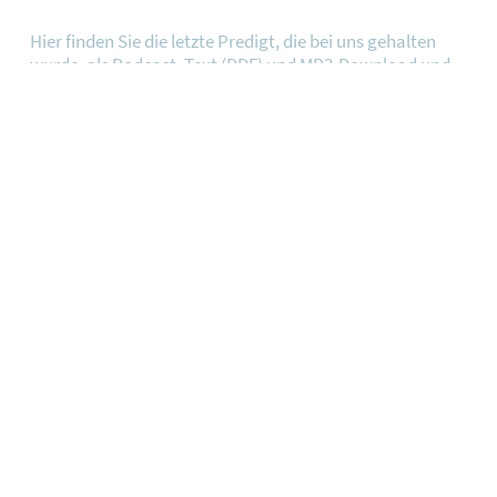
Hier finden Sie die letzte Predigt, die bei uns gehalten
wurde, als Podcast, Text (PDF) und MP3-Download und
zum Teil auch als Video.
ANHÖREN
LIVESTREAM
An einigen Sonntagen streamen wir die Predigt live.
Seien Sie auch Zuhause oder im Urlaub ganz nah dabei
und schalten Sie ein.
JETZT ANSEHEN