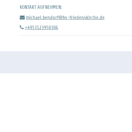
KONTAKT AUFNEHMEN:
michael.bendorf@bs-friedenskirche.de
+4953123950306
elsorge
Diakonie
bleme und Krisen gehören
Nach dem Leitvers in Jerem
 Leben. Die Gedanken
29,7 „Bemüht euch um das
tieren, neue Wege entdecken
Wohl der Stadt“ engagieren 
 Gott um Hilfe bitten, das ist
uns gerne für die Menschen i
lsorge.
und um Braunschweig.
NTAKT
KONTAKT