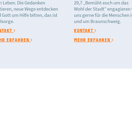
 Leben. Die Gedanken
29,7 „Bemüht euch um das
tieren, neue Wege entdecken
Wohl der Stadt“ engagieren 
 Gott um Hilfe bitten, das ist
uns gerne für die Menschen i
lsorge.
und um Braunschweig.
NTAKT
KONTAKT
HR ERFAHREN
MEHR ERFAHREN
Die Friedenskirche ist eine Körperschaft des öffentliche
Spenden. Dabei unterstützen wir auch verschiedene Pr
Ländern.
Wenn Du Dich mit einer Spende daran beteiligen möcht