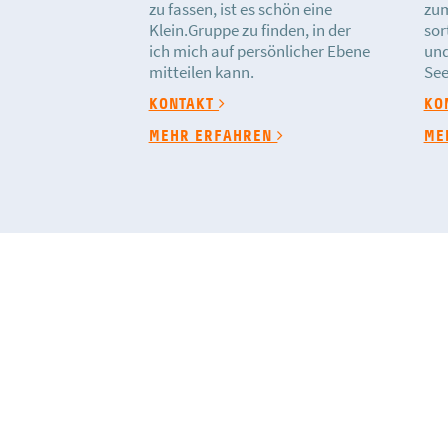
zu fassen, ist es schön eine
zum
Klein.Gruppe zu finden, in der
sor
ich mich auf persönlicher Ebene
und
mitteilen kann.
See
KONTAKT
KO
MEHR ERFAHREN
ME
Kontakt
Braunschweiger Friedenskirche
Kälberwiese 1