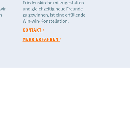
Friedenskirche mitzugestalten
wir
und gleichzeitig neue Freunde
n
zu gewinnen, ist eine erfüllende
Win-win-Konstellation.
KONTAKT
MEHR ERFAHREN
n Rechts und finanziert sich vollständig aus
ojekte in Braunschweig und in anderen
est, kannst Du das über unser